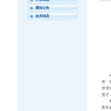
通知公告
会员动态
券、
管理
贤才
甬而