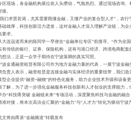
专区现场，各金融机构展位前人头攒动，气氛热烈。通过现场咨询、
对接。
“我们求贤若渴，尤其需要既懂金融，又懂产业的复合型人才”，农行
基础雄厚，科技创新活力迸发，这对金融人才深入理解产业链，为企
高要求。
从大连远道而来的陈同学一早便在“金融单位专区”前搜寻。“作为全
仅有传统的银行、证券、保险机构，还有与港口经济、跨境电商配套
的想法，正是一众学子期待在宁波落脚的真实写照。
宁波金通融资租赁有限公司作为地方金融力量的代表，一展宁波金融
聘负责人表示，融资租赁是连接金融与实体经济的重要纽带，我们急
技型企业提供“融资+融物”的特色化服务，助力企业技术升级和设备
据了解，为了进一步强化金融服务科技创新和人才创业的支撑能力，9
举办“科技甬突破 金融链未来”专场活动，深度聚焦科技与金融的融
精准对接，将本次高洽会汇聚的“金融力”与“人才力”转化为驱动宁波
此文将由甬派“金融频道”转载发布