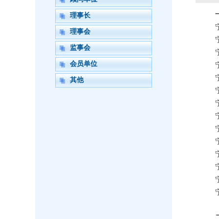
理事长
理事会
监事会
会员单位
其他