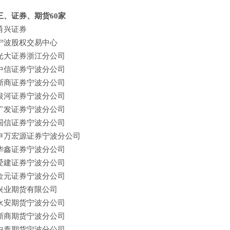
三、证券、期货60家
甬兴证券
宁波股权交易中心
光大证券浙江分公司
中信证券宁波分公司
浙商证券宁波分公司
银河证券宁波分公司
广发证券宁波分公司
国信证券宁波分公司
申万宏源证券宁波分公司
华鑫证券宁波分公司
爱建证券宁波分公司
金元证券宁波分公司
兴业期货有限公司
永安期货宁波分公司
浙商期货宁波分公司
中泰期货宁波分公司